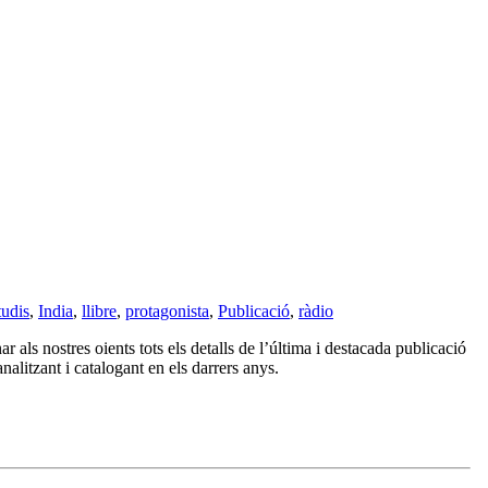
tudis
,
India
,
llibre
,
protagonista
,
Publicació
,
ràdio
r als nostres oients tots els detalls de l’última i destacada publicació
nalitzant i catalogant en els darrers anys.