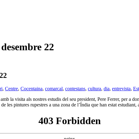
desembre 22
22
ri
,
Centre
,
Cocentaina
,
comarcal
,
contestans
,
cultura
,
dia
,
entrevista
,
Es
b la visita als nostres estudis del seu president, Pere Ferrer, per a dona
 de les pintures rupestres a una zona de l’Índia que han estat estudiant, a