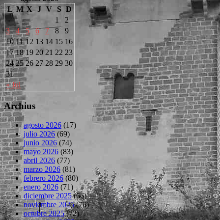
L
M
X
J
V
S
D
1
2
3
4
5
6
7
8
9
10
11
12
13
14
15
16
17
18
19
20
21
22
23
24
25
26
27
28
29
30
31
« Jul
Archius
agosto 2026
(17)
julio 2026
(69)
junio 2026
(74)
mayo 2026
(83)
abril 2026
(77)
marzo 2026
(81)
febrero 2026
(80)
enero 2026
(71)
diciembre 2025
(66)
noviembre 2025
(76)
octubre 2025
(72)