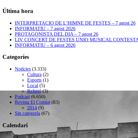
Última hora
INTERPRETACIO DE L’HIMNE DE FESTES – 7 agost 26
INFORMATIU – 7 agost 2026
PROTAGONISTA DEL DIA – 7 agost 26
LIV CONCERT DE FESTES UNIO MUSICAL CONTESTANA
INFORMATIU – 6 agost 2026
Categoríes
Notícies
(3.333)
Cultura
(2)
Esports
(1)
Local
(5)
Religió
(3)
Podcast
(6.650)
Revista El Comtat
(83)
2014
(9)
Sin categoría
(67)
Calendari
agosto 2026