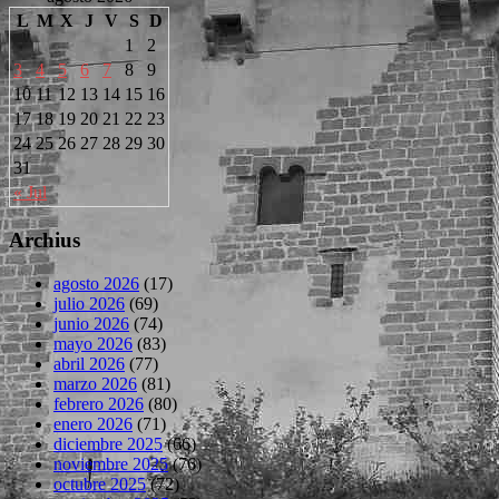
L
M
X
J
V
S
D
1
2
3
4
5
6
7
8
9
10
11
12
13
14
15
16
17
18
19
20
21
22
23
24
25
26
27
28
29
30
31
« Jul
Archius
agosto 2026
(17)
julio 2026
(69)
junio 2026
(74)
mayo 2026
(83)
abril 2026
(77)
marzo 2026
(81)
febrero 2026
(80)
enero 2026
(71)
diciembre 2025
(66)
noviembre 2025
(76)
octubre 2025
(72)