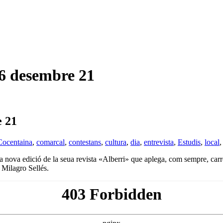
 desembre 21
 21
Cocentaina
,
comarcal
,
contestans
,
cultura
,
dia
,
entrevista
,
Estudis
,
local
a nova edició de la seua revista «Alberri» que aplega, com sempre, carr
e Milagro Sellés.