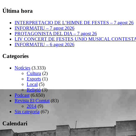
Última hora
INTERPRETACIO DE L’HIMNE DE FESTES – 7 agost 26
INFORMATIU – 7 agost 2026
PROTAGONISTA DEL DIA – 7 agost 26
LIV CONCERT DE FESTES UNIO MUSICAL CONTESTANA
INFORMATIU – 6 agost 2026
Categoríes
Notícies
(3.333)
Cultura
(2)
Esports
(1)
Local
(5)
Religió
(3)
Podcast
(6.650)
Revista El Comtat
(83)
2014
(9)
Sin categoría
(67)
Calendari
agosto 2026