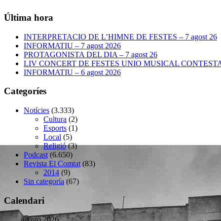
Última hora
INTERPRETACIO DE L’HIMNE DE FESTES – 7 agost 26
INFORMATIU – 7 agost 2026
PROTAGONISTA DEL DIA – 7 agost 26
LIV CONCERT DE FESTES UNIO MUSICAL CONTESTANA
INFORMATIU – 6 agost 2026
Categoríes
Notícies
(3.333)
Cultura
(2)
Esports
(1)
Local
(5)
Religió
(3)
Podcast
(6.650)
Revista El Comtat
(83)
2014
(9)
Sin categoría
(67)
Calendari
agosto 2026