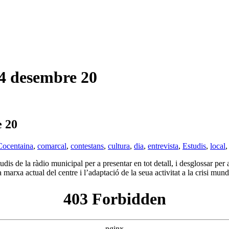
 desembre 20
 20
Cocentaina
,
comarcal
,
contestans
,
cultura
,
dia
,
entrevista
,
Estudis
,
local
dis de la ràdio municipal per a presentar en tot detall, i desglossar per a 
arxa actual del centre i l’adaptació de la seua activitat a la crisi mun