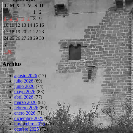
L
M
X
J
V
S
D
1
2
3
4
5
6
7
8
9
10
11
12
13
14
15
16
17
18
19
20
21
22
23
24
25
26
27
28
29
30
31
« Jul
Archius
agosto 2026
(17)
julio 2026
(69)
junio 2026
(74)
mayo 2026
(83)
abril 2026
(77)
marzo 2026
(81)
febrero 2026
(80)
enero 2026
(71)
diciembre 2025
(66)
noviembre 2025
(76)
octubre 2025
(72)