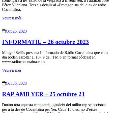
començara a les 18.30 de la vesprada a la seua seu, a l’auditori José
Pérez Vilaplana. Tots els detalls al «Protagonista del dia» de ràdio
Cocentaina.
Veure'n més
Oct 26, 2023
INFORMATIU – 26 octubre 2023
Milagro Sellés presenta l’informatiu de Ràdio Cocentaina que cada
dia poden escoltar al 107.9 de l’FM o en format pòdcast en
www.radiococentaina.com.
Veure'n més
Oct 26, 2023
RAP AMB YER – 25 octubre 23
Durant tota aquesta temporada, gaudeix del millor rap seleccionat
per a tu des de Cocentaina per Yer. Cada 15 dies, no d’eixes