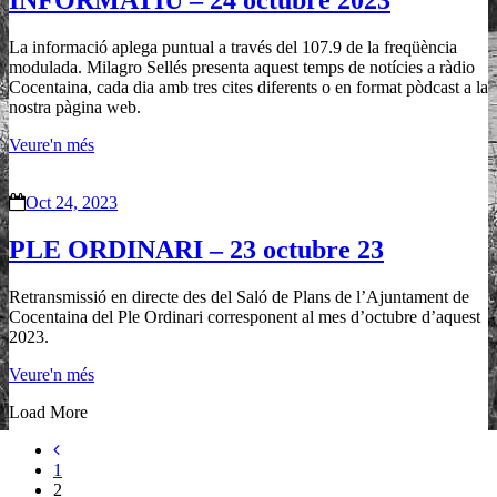
INFORMATIU – 24 octubre 2023
La informació aplega puntual a través del 107.9 de la freqüència
modulada. Milagro Sellés presenta aquest temps de notícies a ràdio
Cocentaina, cada dia amb tres cites diferents o en format pòdcast a la
nostra pàgina web.
Veure'n més
Oct 24, 2023
PLE ORDINARI – 23 octubre 23
Retransmissió en directe des del Saló de Plans de l’Ajuntament de
Cocentaina del Ple Ordinari corresponent al mes d’octubre d’aquest
2023.
Veure'n més
Load More
1
2