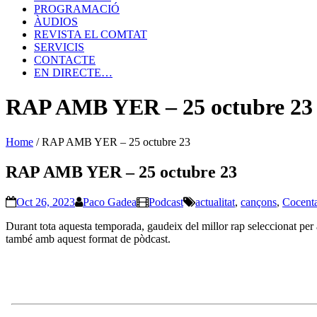
PROGRAMACIÓ
ÀUDIOS
REVISTA EL COMTAT
SERVICIS
CONTACTE
EN DIRECTE…
RAP AMB YER – 25 octubre 23
Home
/
RAP AMB YER – 25 octubre 23
RAP AMB YER – 25 octubre 23
Oct 26, 2023
Paco Gadea
Podcast
actualitat
,
cançons
,
Cocent
Durant tota aquesta temporada, gaudeix del millor rap seleccionat per
també amb aquest format de pòdcast.