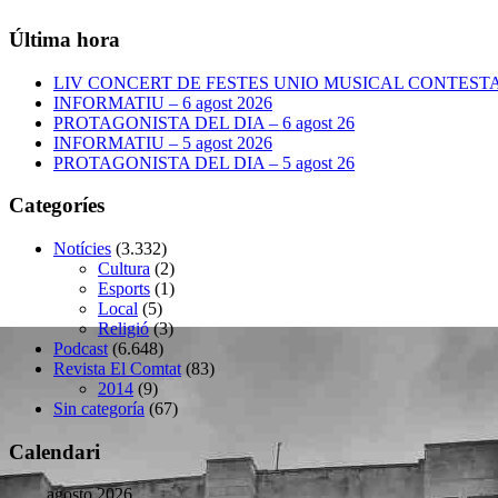
Última hora
LIV CONCERT DE FESTES UNIO MUSICAL CONTESTANA
INFORMATIU – 6 agost 2026
PROTAGONISTA DEL DIA – 6 agost 26
INFORMATIU – 5 agost 2026
PROTAGONISTA DEL DIA – 5 agost 26
Categoríes
Notícies
(3.332)
Cultura
(2)
Esports
(1)
Local
(5)
Religió
(3)
Podcast
(6.648)
Revista El Comtat
(83)
2014
(9)
Sin categoría
(67)
Calendari
agosto 2026