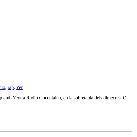
dio
,
rap
,
Yer
Rap amb Yer» a Ràdio Cocentaina, en la sobretaula dels dimecres. O