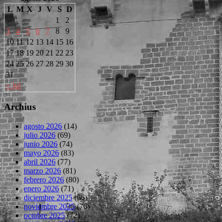
L
M
X
J
V
S
D
1
2
3
4
5
6
7
8
9
10
11
12
13
14
15
16
17
18
19
20
21
22
23
24
25
26
27
28
29
30
31
« Jul
Archius
agosto 2026
(14)
julio 2026
(69)
junio 2026
(74)
mayo 2026
(83)
abril 2026
(77)
marzo 2026
(81)
febrero 2026
(80)
enero 2026
(71)
diciembre 2025
(66)
noviembre 2025
(76)
octubre 2025
(72)