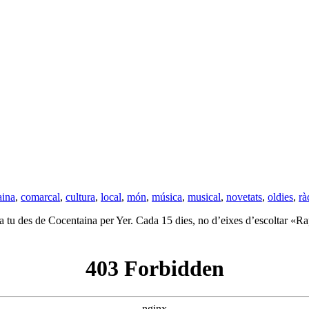
aina
,
comarcal
,
cultura
,
local
,
món
,
música
,
musical
,
novetats
,
oldies
,
rà
 a tu des de Cocentaina per Yer. Cada 15 dies, no d’eixes d’escoltar «