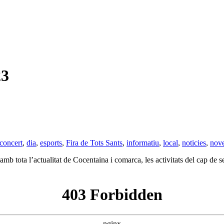
23
concert
,
dia
,
esports
,
Fira de Tots Sants
,
informatiu
,
local
,
noticies
,
nove
 tota l’actualitat de Cocentaina i comarca, les activitats del cap de se