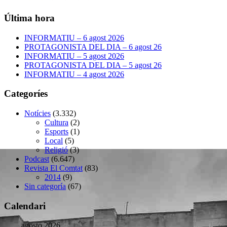
Última hora
INFORMATIU – 6 agost 2026
PROTAGONISTA DEL DIA – 6 agost 26
INFORMATIU – 5 agost 2026
PROTAGONISTA DEL DIA – 5 agost 26
INFORMATIU – 4 agost 2026
Categoríes
Notícies
(3.332)
Cultura
(2)
Esports
(1)
Local
(5)
Religió
(3)
Podcast
(6.647)
Revista El Comtat
(83)
2014
(9)
Sin categoría
(67)
Calendari
agosto 2026