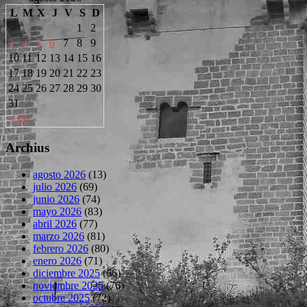
L
M
X
J
V
S
D
1
2
3
4
5
6
7
8
9
10
11
12
13
14
15
16
17
18
19
20
21
22
23
24
25
26
27
28
29
30
31
« Jul
Archius
agosto 2026
(13)
julio 2026
(69)
junio 2026
(74)
mayo 2026
(83)
abril 2026
(77)
marzo 2026
(81)
febrero 2026
(80)
enero 2026
(71)
diciembre 2025
(66)
noviembre 2025
(76)
octubre 2025
(72)