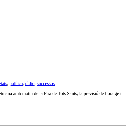
tats
,
política
,
ràdio
,
successos
tmana amb motiu de la Fira de Tots Sants, la previsió de l’oratge i