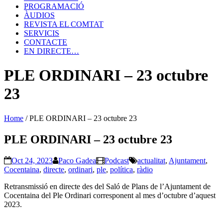
PROGRAMACIÓ
ÀUDIOS
REVISTA EL COMTAT
SERVICIS
CONTACTE
EN DIRECTE…
PLE ORDINARI – 23 octubre
23
Home
/
PLE ORDINARI – 23 octubre 23
PLE ORDINARI – 23 octubre 23
Oct 24, 2023
Paco Gadea
Podcast
actualitat
,
Ajuntament
,
Cocentaina
,
directe
,
ordinari
,
ple
,
política
,
ràdio
Retransmissió en directe des del Saló de Plans de l’Ajuntament de
Cocentaina del Ple Ordinari corresponent al mes d’octubre d’aquest
2023.