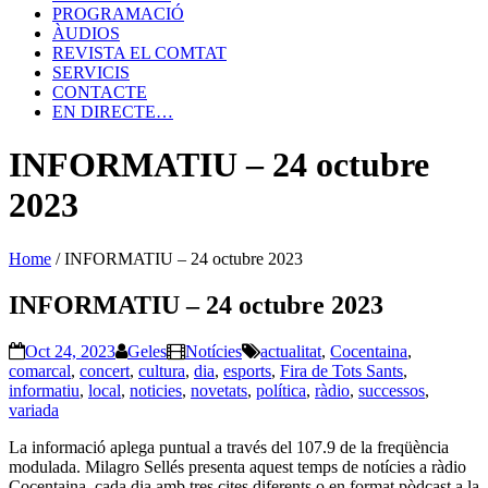
PROGRAMACIÓ
ÀUDIOS
REVISTA EL COMTAT
SERVICIS
CONTACTE
EN DIRECTE…
INFORMATIU – 24 octubre
2023
Home
/
INFORMATIU – 24 octubre 2023
INFORMATIU – 24 octubre 2023
Oct 24, 2023
Geles
Notícies
actualitat
,
Cocentaina
,
comarcal
,
concert
,
cultura
,
dia
,
esports
,
Fira de Tots Sants
,
informatiu
,
local
,
noticies
,
novetats
,
política
,
ràdio
,
successos
,
variada
La informació aplega puntual a través del 107.9 de la freqüència
modulada. Milagro Sellés presenta aquest temps de notícies a ràdio
Cocentaina, cada dia amb tres cites diferents o en format pòdcast a la