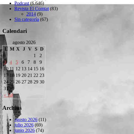
Podcast
(6.646)
Revista El Comtat
(83)
2014
(9)
Sin categoría
(67)
Calendari
agosto 2026
L
M
X
J
V
S
D
1
2
3
4
5
6
7
8
9
10
11
12
13
14
15
16
17
18
19
20
21
22
23
24
25
26
27
28
29
30
31
« Jul
Archius
agosto 2026
(11)
julio 2026
(69)
junio 2026
(74)