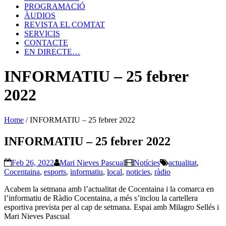
PROGRAMACIÓ
ÀUDIOS
REVISTA EL COMTAT
SERVICIS
CONTACTE
EN DIRECTE…
INFORMATIU – 25 febrer
2022
Home
/
INFORMATIU – 25 febrer 2022
INFORMATIU – 25 febrer 2022
Feb 26, 2022
Mari Nieves Pascual
Notícies
actualitat
,
Cocentaina
,
esports
,
informatiu
,
local
,
noticies
,
ràdio
Acabem la setmana amb l’actualitat de Cocentaina i la comarca en
l’informatiu de Ràdio Cocentaina, a més s’inclou la cartellera
esportiva prevista per al cap de setmana. Espai amb Milagro Sellés i
Mari Nieves Pascual