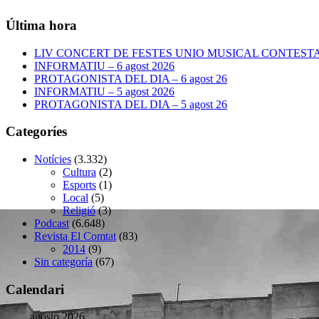
Última hora
LIV CONCERT DE FESTES UNIO MUSICAL CONTESTANA
INFORMATIU – 6 agost 2026
PROTAGONISTA DEL DIA – 6 agost 26
INFORMATIU – 5 agost 2026
PROTAGONISTA DEL DIA – 5 agost 26
Categoríes
Notícies
(3.332)
Cultura
(2)
Esports
(1)
Local
(5)
Religió
(3)
Podcast
(6.648)
Revista El Comtat
(83)
2014
(9)
Sin categoría
(67)
Calendari
agosto 2026