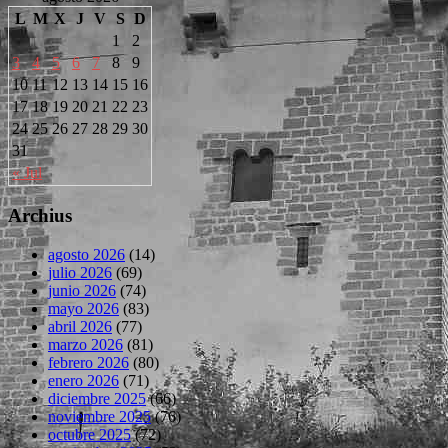
L
M
X
J
V
S
D
1
2
3
4
5
6
7
8
9
10
11
12
13
14
15
16
17
18
19
20
21
22
23
24
25
26
27
28
29
30
31
« Jul
Archius
agosto 2026
(14)
julio 2026
(69)
junio 2026
(74)
mayo 2026
(83)
abril 2026
(77)
marzo 2026
(81)
febrero 2026
(80)
enero 2026
(71)
diciembre 2025
(66)
noviembre 2025
(76)
octubre 2025
(72)