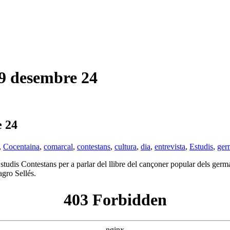
 desembre 24
 24
,
Cocentaina
,
comarcal
,
contestans
,
cultura
,
dia
,
entrevista
,
Estudis
,
ger
Estudis Contestans per a parlar del llibre del cançoner popular dels germ
agro Sellés.