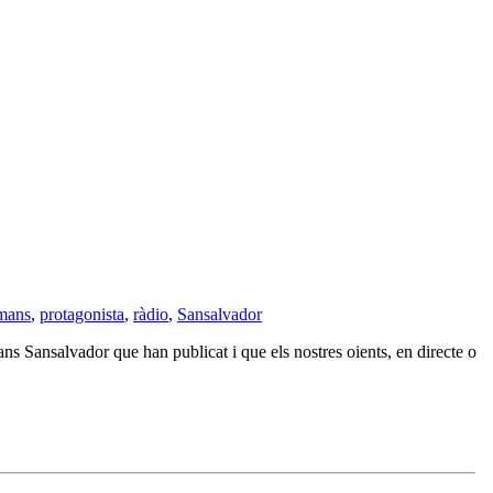
mans
,
protagonista
,
ràdio
,
Sansalvador
ans Sansalvador que han publicat i que els nostres oients, en directe o