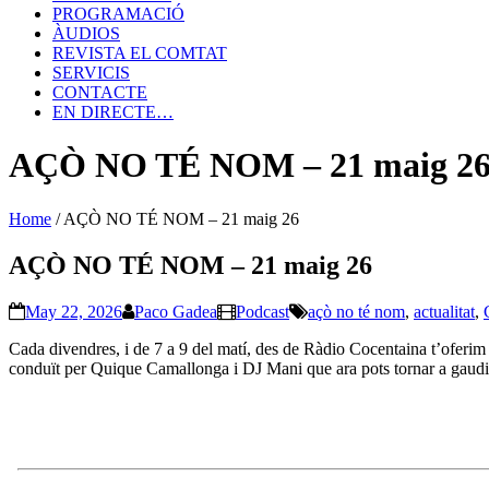
PROGRAMACIÓ
ÀUDIOS
REVISTA EL COMTAT
SERVICIS
CONTACTE
EN DIRECTE…
AÇÒ NO TÉ NOM – 21 maig 2
Home
/
AÇÒ NO TÉ NOM – 21 maig 26
AÇÒ NO TÉ NOM – 21 maig 26
May 22, 2026
Paco Gadea
Podcast
açò no té nom
,
actualitat
,
Cada divendres, i de 7 a 9 del matí, des de Ràdio Cocentaina t’oferi
conduït per Quique Camallonga i DJ Mani que ara pots tornar a gaudi