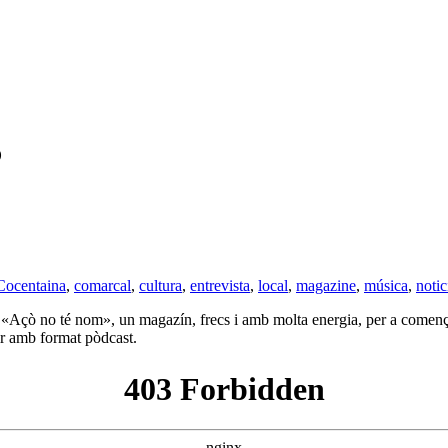
6
Cocentaina
,
comarcal
,
cultura
,
entrevista
,
local
,
magazine
,
música
,
notic
m «Açò no té nom», un magazín, frecs i amb molta energia, per a començ
r amb format pòdcast.