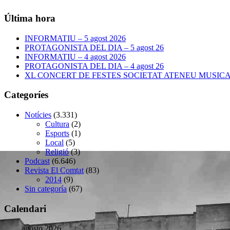
Última hora
INFORMATIU – 5 agost 2026
PROTAGONISTA DEL DIA – 5 agost 26
INFORMATIU – 4 agost 2026
PROTAGONISTA DEL DIA – 4 agost 26
XL CONCERT DE FESTES SOCIETAT ATENEU MUSICAL –
Categoríes
Notícies
(3.331)
Cultura
(2)
Esports
(1)
Local
(5)
Religió
(3)
Podcast
(6.646)
Revista El Comtat
(83)
2014
(9)
Sin categoría
(67)
Calendari
agosto 2026