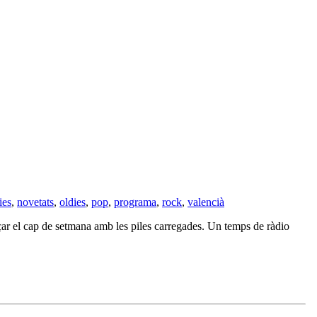
ies
,
novetats
,
oldies
,
pop
,
programa
,
rock
,
valencià
ar el cap de setmana amb les piles carregades. Un temps de ràdio