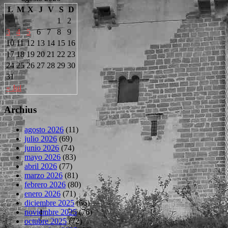
L
M
X
J
V
S
D
1
2
3
4
5
6
7
8
9
10
11
12
13
14
15
16
17
18
19
20
21
22
23
24
25
26
27
28
29
30
31
« Jul
Archius
agosto 2026
(11)
julio 2026
(69)
junio 2026
(74)
mayo 2026
(83)
abril 2026
(77)
marzo 2026
(81)
febrero 2026
(80)
enero 2026
(71)
diciembre 2025
(66)
noviembre 2025
(76)
octubre 2025
(72)