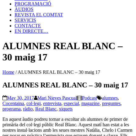
PROGRAMACIÓ
ÀUDIOS
REVISTA EL COMTAT
SERVICIS
CONTACTE
EN DIRECTE…
ALUMNES REAL BLANC –
30 maig 17
Home
/
ALUMNES REAL BLANC – 30 maig 17
ALUMNES REAL BLANC – 30 maig 17
May 30, 2017
Mari Nieves Pascual
Podcast
alumnes
,
Cocentaina
,
col·legi
,
entrevista
,
especial
,
magazine
,
preguntes
,
programa
,
ràdio
,
Real Blanc
,
xiquets
En aquest àudio podreu tornar a escoltar als alumnes de primer de
primària del col·legi públic Real Blanc. Aquest matí han estat a les
nostres instal·lacions amb les seues mestres Natàlia, Chelo i Carmen
per posar en pràctica l’entrevista que estaven donant a classe. Ells