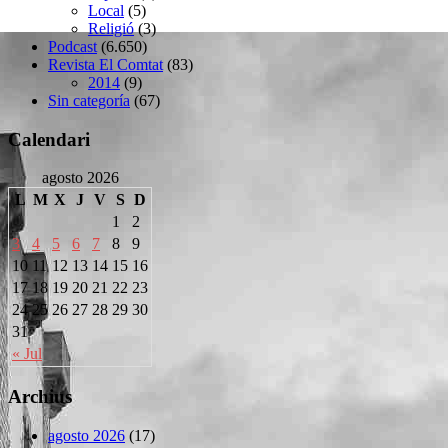
Local
(5)
Religió
(3)
Podcast
(6.650)
Revista El Comtat
(83)
2014
(9)
Sin categoría
(67)
Calendari
agosto 2026
L
M
X
J
V
S
D
1
2
3
4
5
6
7
8
9
10
11
12
13
14
15
16
17
18
19
20
21
22
23
24
25
26
27
28
29
30
31
« Jul
Archius
agosto 2026
(17)