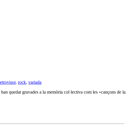
retrovisor
,
rock
,
variada
i han quedat gravades a la memòria col·lectiva com les «cançons de la