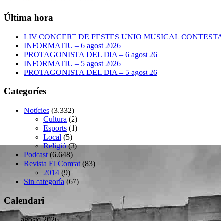
Última hora
LIV CONCERT DE FESTES UNIO MUSICAL CONTESTANA
INFORMATIU – 6 agost 2026
PROTAGONISTA DEL DIA – 6 agost 26
INFORMATIU – 5 agost 2026
PROTAGONISTA DEL DIA – 5 agost 26
Categoríes
Notícies
(3.332)
Cultura
(2)
Esports
(1)
Local
(5)
Religió
(3)
Podcast
(6.648)
Revista El Comtat
(83)
2014
(9)
Sin categoría
(67)
Calendari
agosto 2026