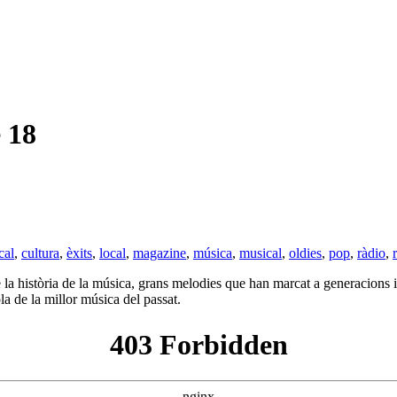
 18
cal
,
cultura
,
èxits
,
local
,
magazine
,
música
,
musical
,
oldies
,
pop
,
ràdio
,
 la història de la música, grans melodies que han marcat a generacions 
la de la millor música del passat.