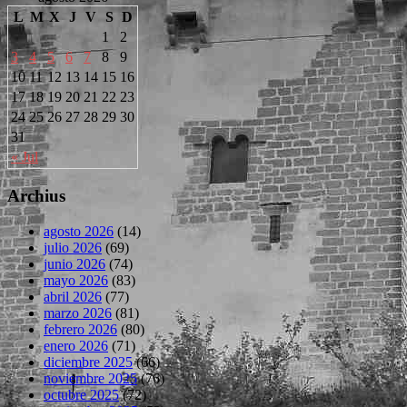
L
M
X
J
V
S
D
1
2
3
4
5
6
7
8
9
10
11
12
13
14
15
16
17
18
19
20
21
22
23
24
25
26
27
28
29
30
31
« Jul
Archius
agosto 2026
(14)
julio 2026
(69)
junio 2026
(74)
mayo 2026
(83)
abril 2026
(77)
marzo 2026
(81)
febrero 2026
(80)
enero 2026
(71)
diciembre 2025
(66)
noviembre 2025
(76)
octubre 2025
(72)