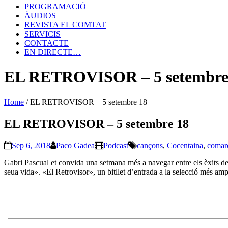
PROGRAMACIÓ
ÀUDIOS
REVISTA EL COMTAT
SERVICIS
CONTACTE
EN DIRECTE…
EL RETROVISOR – 5 setembre
Home
/
EL RETROVISOR – 5 setembre 18
EL RETROVISOR – 5 setembre 18
Sep 6, 2018
Paco Gadea
Podcast
cançons
,
Cocentaina
,
comar
Gabri Pascual et convida una setmana més a navegar entre els èxits de
seua vida». «El Retrovisor», un bitllet d’entrada a la selecció més amp