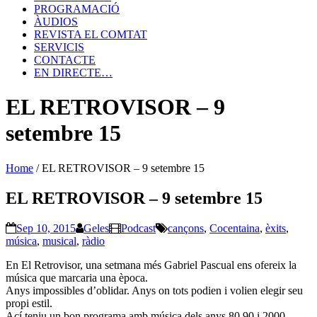
PROGRAMACIÓ
ÀUDIOS
REVISTA EL COMTAT
SERVICIS
CONTACTE
EN DIRECTE…
EL RETROVISOR – 9
setembre 15
Home
/
EL RETROVISOR – 9 setembre 15
EL RETROVISOR – 9 setembre 15
Sep 10, 2015
Geles
Podcast
cançons
,
Cocentaina
,
èxits
,
música
,
musical
,
ràdio
En El Retrovisor, una setmana més Gabriel Pascual ens ofereix la
música que marcaria una època.
Anys impossibles d’oblidar. Anys on tots podien i volien elegir seu
propi estil.
Ací teniu un bon programa amb música dels anys 80,90 i 2000.