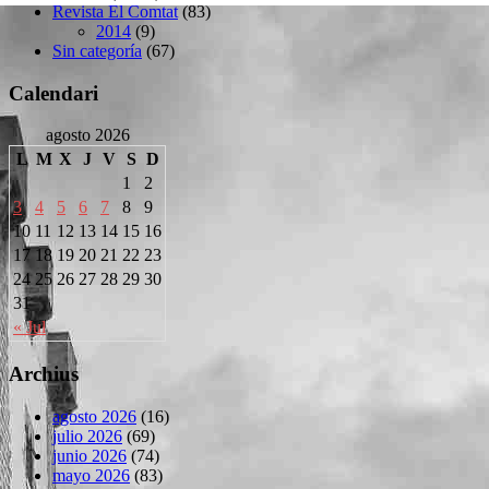
Revista El Comtat
(83)
2014
(9)
Sin categoría
(67)
Calendari
agosto 2026
L
M
X
J
V
S
D
1
2
3
4
5
6
7
8
9
10
11
12
13
14
15
16
17
18
19
20
21
22
23
24
25
26
27
28
29
30
31
« Jul
Archius
agosto 2026
(16)
julio 2026
(69)
junio 2026
(74)
mayo 2026
(83)