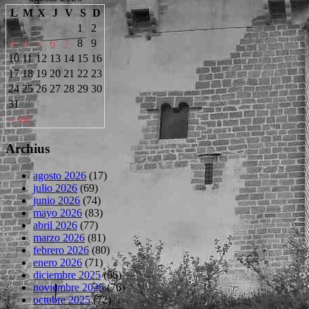
L
M
X
J
V
S
D
1
2
3
4
5
6
7
8
9
10
11
12
13
14
15
16
17
18
19
20
21
22
23
24
25
26
27
28
29
30
31
« Jul
Archius
agosto 2026
(17)
julio 2026
(69)
junio 2026
(74)
mayo 2026
(83)
abril 2026
(77)
marzo 2026
(81)
febrero 2026
(80)
enero 2026
(71)
diciembre 2025
(66)
noviembre 2025
(76)
octubre 2025
(72)