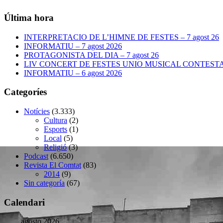
Última hora
INTERPRETACIO DE L’HIMNE DE FESTES – 7 agost 26
INFORMATIU – 7 agost 2026
PROTAGONISTA DEL DIA – 7 agost 26
LIV CONCERT DE FESTES UNIO MUSICAL CONTESTANA
INFORMATIU – 6 agost 2026
Categoríes
Notícies
(3.333)
Cultura
(2)
Esports
(1)
Local
(5)
Religió
(3)
Podcast
(6.650)
Revista El Comtat
(83)
2014
(9)
Sin categoría
(67)
Calendari
agosto 2026