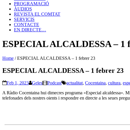
PROGRAMACIÓ
ÀUDIOS
REVISTA EL COMTAT
SERVICIS
CONTACTE
EN DIRECTE…
ESPECIAL ALCALDESSA – 1 fe
Home
/
ESPECIAL ALCALDESSA – 1 febrer 23
ESPECIAL ALCALDESSA – 1 febrer 23
Feb 1, 2023
Geles
Podcast
actualitat
,
Cocentaina
,
cultura
,
espe
A Ràdio Cocentaina hui dimecres programa «Especial alcaldessa». Mire
telefonades dels nostres oients i respondre en directe a les seues pregu