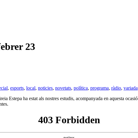
brer 23
cial
,
esports
,
local
,
noticies
,
novetats
,
política
,
programa
,
ràdio
,
variada
ia Estepa ha estat als nostres estudis, acompanyada en aquesta ocasió 
ntes.