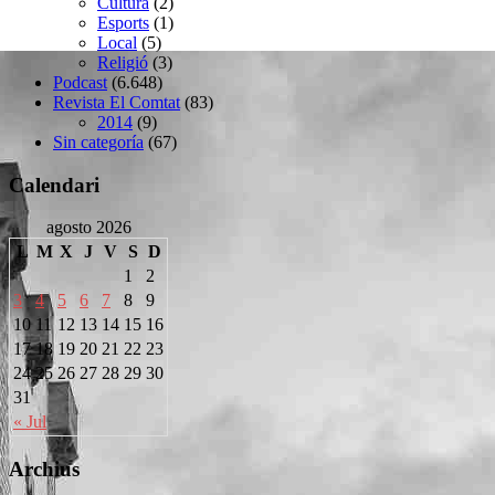
Cultura
(2)
Esports
(1)
Local
(5)
Religió
(3)
Podcast
(6.648)
Revista El Comtat
(83)
2014
(9)
Sin categoría
(67)
Calendari
agosto 2026
L
M
X
J
V
S
D
1
2
3
4
5
6
7
8
9
10
11
12
13
14
15
16
17
18
19
20
21
22
23
24
25
26
27
28
29
30
31
« Jul
Archius