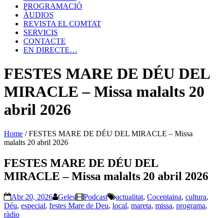
PROGRAMACIÓ
ÀUDIOS
REVISTA EL COMTAT
SERVICIS
CONTACTE
EN DIRECTE…
FESTES MARE DE DÉU DEL
MIRACLE – Missa malalts 20
abril 2026
Home
/
FESTES MARE DE DÉU DEL MIRACLE – Missa
malalts 20 abril 2026
FESTES MARE DE DÉU DEL
MIRACLE – Missa malalts 20 abril 2026
Abr 20, 2026
Geles
Podcast
actualitat
,
Cocentaina
,
cultura
,
Déu
,
especial
,
festes Mare de Deu
,
local
,
mareta
,
missa
,
programa
,
ràdio