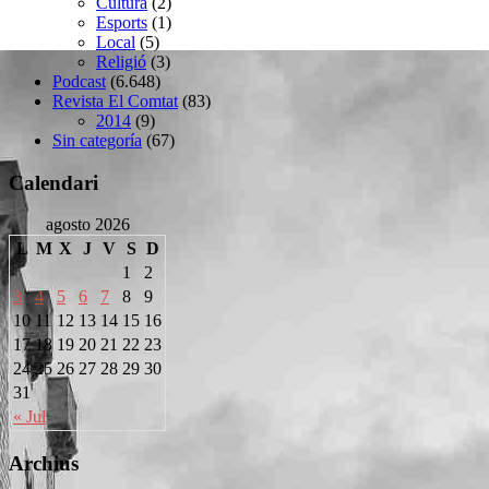
Cultura
(2)
Esports
(1)
Local
(5)
Religió
(3)
Podcast
(6.648)
Revista El Comtat
(83)
2014
(9)
Sin categoría
(67)
Calendari
agosto 2026
L
M
X
J
V
S
D
1
2
3
4
5
6
7
8
9
10
11
12
13
14
15
16
17
18
19
20
21
22
23
24
25
26
27
28
29
30
31
« Jul
Archius