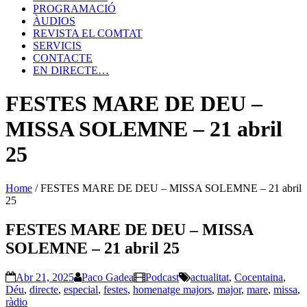
PROGRAMACIÓ
ÀUDIOS
REVISTA EL COMTAT
SERVICIS
CONTACTE
EN DIRECTE…
FESTES MARE DE DEU –
MISSA SOLEMNE – 21 abril
25
Home
/
FESTES MARE DE DEU – MISSA SOLEMNE – 21 abril
25
FESTES MARE DE DEU – MISSA
SOLEMNE – 21 abril 25
Abr 21, 2025
Paco Gadea
Podcast
actualitat
,
Cocentaina
,
Déu
,
directe
,
especial
,
festes
,
homenatge majors
,
major
,
mare
,
missa
,
ràdio