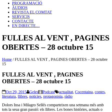
PROGRAMACIÓ
ÀUDIOS
REVISTA EL COMTAT
SERVICIS
CONTACTE
EN DIRECTE…
FULLES AL VENT , PAGINES
OBERTES – 28 octubre 15
Home
/
FULLES AL VENT , PAGINES OBERTES – 28 octubre
15
FULLES AL VENT , PAGINES
OBERTES – 28 octubre 15
Oct 29, 2015
Geles
Podcast
actualitat
,
Cocentaina
,
contes
,
literatura
,
llibres
,
noticies
,
protagonista
,
ràdio
Dolors Insa i Milagro Sellés comparteixen una setmana més amb
tots la seua gran passió: els llibres. Les bones històries, actuals o