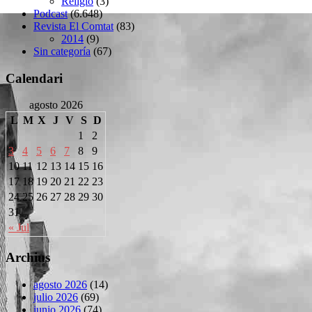
Religió
(3)
Podcast
(6.648)
Revista El Comtat
(83)
2014
(9)
Sin categoría
(67)
Calendari
agosto 2026
L
M
X
J
V
S
D
1
2
3
4
5
6
7
8
9
10
11
12
13
14
15
16
17
18
19
20
21
22
23
24
25
26
27
28
29
30
31
« Jul
Archius
agosto 2026
(14)
julio 2026
(69)
junio 2026
(74)