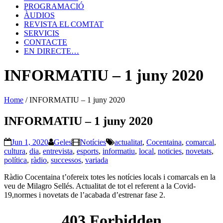
PROGRAMACIÓ
ÀUDIOS
REVISTA EL COMTAT
SERVICIS
CONTACTE
EN DIRECTE…
INFORMATIU – 1 juny 2020
Home
/
INFORMATIU – 1 juny 2020
INFORMATIU – 1 juny 2020
Jun 1, 2020
Geles
Notícies
actualitat
,
Cocentaina
,
comarcal
,
cultura
,
dia
,
entrevista
,
esports
,
informatiu
,
local
,
noticies
,
novetats
,
política
,
ràdio
,
successos
,
variada
Ràdio Cocentaina t’ofereix totes les notícies locals i comarcals en la
veu de Milagro Sellés. Actualitat de tot el referent a la Covid-
19,normes i novetats de l’acabada d’estrenar fase 2.