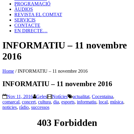
PROGRAMACIÓ
ÀUDIOS
REVISTA EL COMTAT
SERVICIS
CONTACTE
EN DIRECTE…
INFORMATIU – 11 novembre
2016
Home
/
INFORMATIU – 11 novembre 2016
INFORMATIU – 11 novembre 2016
Nov 11, 2016
Geles
Notícies
actualitat
,
Cocentaina
,
comarcal
,
concert
,
cultura
,
dia
,
esports
,
informatiu
,
local
,
música
,
noticies
,
ràdio
,
successos