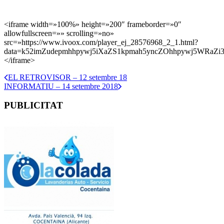
<iframe width=»100%» height=»200″ frameborder=»0″
allowfullscreen=»» scrolling=»no»
src=»https://www.ivoox.com/player_ej_28576968_2_1.html?
data=k52imZudepmhhpywj5iXaZS1kpmah5yncZOhhpywj5WRaZi3
</iframe>
EL RETROVISOR – 12 setembre 18
INFORMATIU – 14 setembre 2018
PUBLICITAT