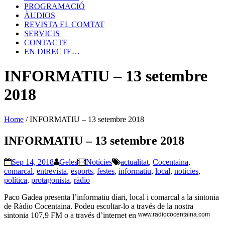
PROGRAMACIÓ
ÀUDIOS
REVISTA EL COMTAT
SERVICIS
CONTACTE
EN DIRECTE…
INFORMATIU – 13 setembre
2018
Home
/
INFORMATIU – 13 setembre 2018
INFORMATIU – 13 setembre 2018
Sep 14, 2018
Geles
Notícies
actualitat
,
Cocentaina
,
comarcal
,
entrevista
,
esports
,
festes
,
informatiu
,
local
,
noticies
,
política
,
protagonista
,
ràdio
Paco
Gadea
presenta l’informatiu diari, local i comarcal a la sintonia
de Ràdio Cocentaina. Podeu escoltar-lo a través de la nostra
sintonia 107,9 FM o a través d’internet en
www.radiococentaina.com