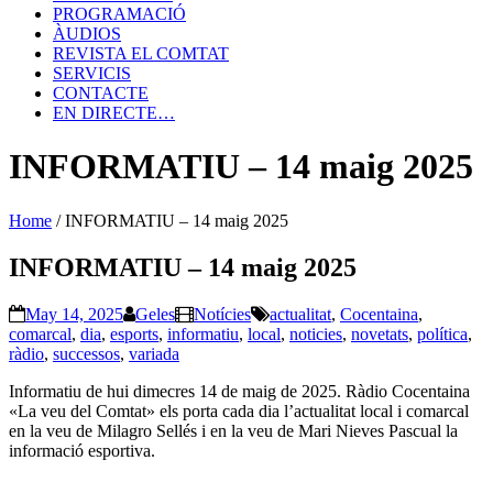
PROGRAMACIÓ
ÀUDIOS
REVISTA EL COMTAT
SERVICIS
CONTACTE
EN DIRECTE…
INFORMATIU – 14 maig 2025
Home
/
INFORMATIU – 14 maig 2025
INFORMATIU – 14 maig 2025
May 14, 2025
Geles
Notícies
actualitat
,
Cocentaina
,
comarcal
,
dia
,
esports
,
informatiu
,
local
,
noticies
,
novetats
,
política
,
ràdio
,
successos
,
variada
Informatiu de hui dimecres 14 de maig de 2025. Ràdio Cocentaina
«La veu del Comtat» els porta cada dia l’actualitat local i comarcal
en la veu de Milagro Sellés i en la veu de Mari Nieves Pascual la
informació esportiva.