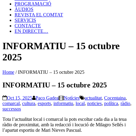
PROGRAMACIÓ
ÀUDIOS
REVISTA EL COMTAT
SERVICIS
CONTACTE
EN DIRECTE…
INFORMATIU – 15 octubre
2025
Home
/
INFORMATIU – 15 octubre 2025
INFORMATIU – 15 octubre 2025
Oct 15, 2025
Paco Gadea
Notícies
actualitat
,
Cocentaina
,
comarcal
,
cultura
,
esports
,
informatiu
,
local
,
noticies
,
política
,
ràdio
,
successos
Tota l’actualitat local i comarcal la pots escoltar cada dia a la teua
ràdio de proximitat, amb la redacció i locució de Milagro Sellés i
l’apartat esportiu de Mari Nieves Pascual.