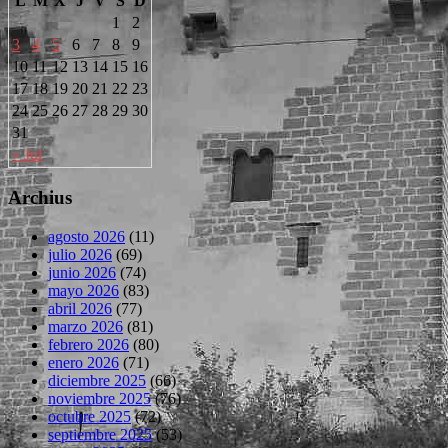
L
M
X
J
V
S
D
1
2
3
4
5
6
7
8
9
10
11
12
13
14
15
16
17
18
19
20
21
22
23
24
25
26
27
28
29
30
31
« Jul
Archius
agosto 2026
(11)
julio 2026
(69)
junio 2026
(74)
mayo 2026
(83)
abril 2026
(77)
marzo 2026
(81)
febrero 2026
(80)
enero 2026
(71)
diciembre 2025
(66)
noviembre 2025
(76)
octubre 2025
(72)
septiembre 2025
(53)