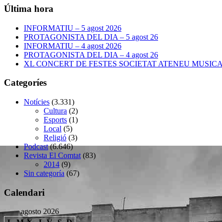
Última hora
INFORMATIU – 5 agost 2026
PROTAGONISTA DEL DIA – 5 agost 26
INFORMATIU – 4 agost 2026
PROTAGONISTA DEL DIA – 4 agost 26
XL CONCERT DE FESTES SOCIETAT ATENEU MUSICAL –
Categoríes
Notícies
(3.331)
Cultura
(2)
Esports
(1)
Local
(5)
Religió
(3)
Podcast
(6.646)
Revista El Comtat
(83)
2014
(9)
Sin categoría
(67)
Calendari
agosto 2026