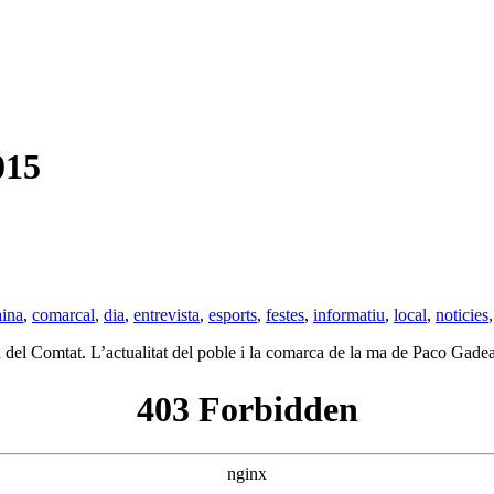
015
ina
,
comarcal
,
dia
,
entrevista
,
esports
,
festes
,
informatiu
,
local
,
noticies
 del Comtat. L’actualitat del poble i la comarca de la ma de Paco Gade