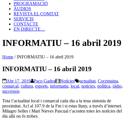
PROGRAMACIÓ
ÀUDIOS
REVISTA EL COMTAT
SERVICIS
CONTACTE
EN DIRECTE…
INFORMATIU – 16 abril 2019
Home
/
INFORMATIU – 16 abril 2019
INFORMATIU – 16 abril 2019
Abr 17, 2019
Paco Gadea
Notícies
actualitat
,
Cocentaina
,
comarcal
,
cultura
,
esports
,
informatiu
,
local
,
noticies
,
política
,
ràdio
,
successos
Tota l’actualitat local i comarcal cada dia a la teua sintonia de
proximitat. Ací al 107.9 de la Fm i si estas lluny, a través d’internet.
Milagro Selles i Mari Nieves Pascual t’acosten totes les notícies del
dia allà on és trobes.