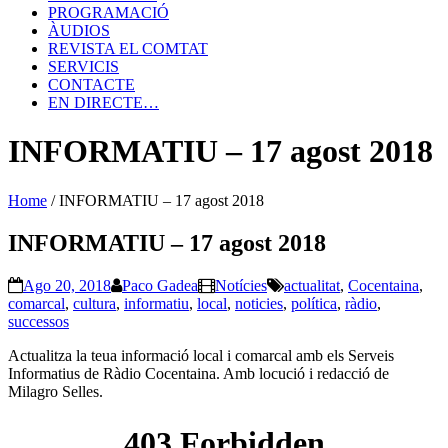
PROGRAMACIÓ
ÀUDIOS
REVISTA EL COMTAT
SERVICIS
CONTACTE
EN DIRECTE…
INFORMATIU – 17 agost 2018
Home
/
INFORMATIU – 17 agost 2018
INFORMATIU – 17 agost 2018
Ago 20, 2018
Paco Gadea
Notícies
actualitat
,
Cocentaina
,
comarcal
,
cultura
,
informatiu
,
local
,
noticies
,
política
,
ràdio
,
successos
Actualitza la teua informació local i comarcal amb els Serveis
Informatius de Ràdio Cocentaina. Amb locució i redacció de
Milagro Selles.