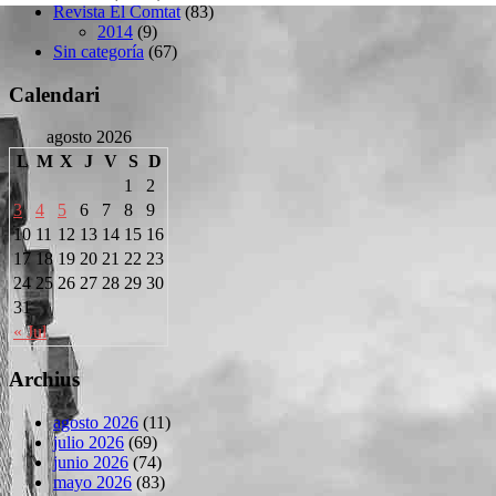
Revista El Comtat
(83)
2014
(9)
Sin categoría
(67)
Calendari
agosto 2026
L
M
X
J
V
S
D
1
2
3
4
5
6
7
8
9
10
11
12
13
14
15
16
17
18
19
20
21
22
23
24
25
26
27
28
29
30
31
« Jul
Archius
agosto 2026
(11)
julio 2026
(69)
junio 2026
(74)
mayo 2026
(83)