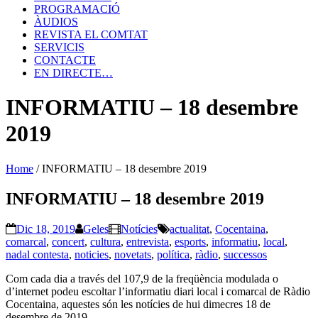
PROGRAMACIÓ
ÀUDIOS
REVISTA EL COMTAT
SERVICIS
CONTACTE
EN DIRECTE…
INFORMATIU – 18 desembre
2019
Home
/
INFORMATIU – 18 desembre 2019
INFORMATIU – 18 desembre 2019
Dic 18, 2019
Geles
Notícies
actualitat
,
Cocentaina
,
comarcal
,
concert
,
cultura
,
entrevista
,
esports
,
informatiu
,
local
,
nadal contesta
,
noticies
,
novetats
,
política
,
ràdio
,
successos
Com cada dia a través del 107,9 de la freqüència modulada o
d’internet podeu escoltar l’informatiu diari local i comarcal de Ràdio
Cocentaina, aquestes són les notícies de hui dimecres 18 de
desembre de 2019.