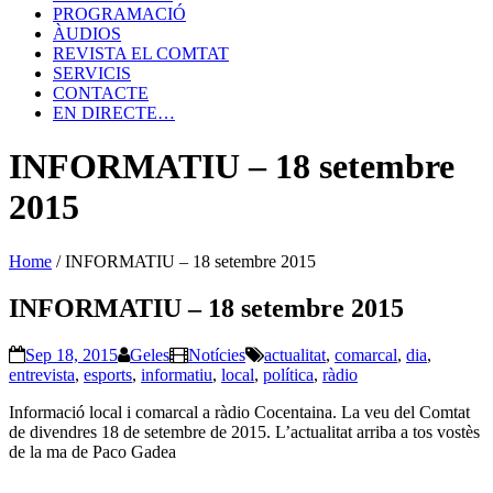
PROGRAMACIÓ
ÀUDIOS
REVISTA EL COMTAT
SERVICIS
CONTACTE
EN DIRECTE…
INFORMATIU – 18 setembre
2015
Home
/
INFORMATIU – 18 setembre 2015
INFORMATIU – 18 setembre 2015
Sep 18, 2015
Geles
Notícies
actualitat
,
comarcal
,
dia
,
entrevista
,
esports
,
informatiu
,
local
,
política
,
ràdio
Informació local i comarcal a ràdio Cocentaina. La veu del Comtat
de divendres 18 de setembre de 2015. L’actualitat arriba a tos vostès
de la ma de Paco Gadea