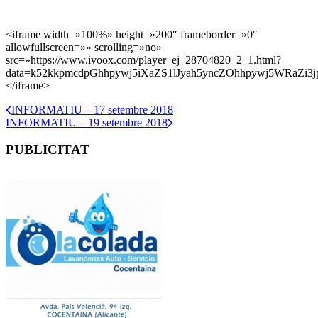
<iframe width=»100%» height=»200″ frameborder=»0″
allowfullscreen=»» scrolling=»no»
src=»https://www.ivoox.com/player_ej_28704820_2_1.html?
data=k52kkpmcdpGhhpywj5iXaZS1lJyah5yncZOhhpywj5WRaZi3j
</iframe>
INFORMATIU – 17 setembre 2018
INFORMATIU – 19 setembre 2018
PUBLICITAT