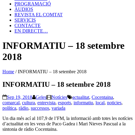
PROGRAMACIÓ
ÀUDIOS
REVISTA EL COMTAT
SERVICIS
CONTACTE
EN DIRECTE…
INFORMATIU – 18 setembre
2018
Home
/
INFORMATIU – 18 setembre 2018
INFORMATIU – 18 setembre 2018
Sep 19, 2018
Geles
Notícies
actualitat
,
Cocentaina
,
comarcal
,
cultura
,
entrevista
,
esports
,
informatiu
,
local
,
noticies
,
política
,
ràdio
,
successos
,
variada
Un dia més ací al 107,9 de l’FM, la informació amb totes les notícies
d’actualitat en les veus de Paco Gadea i Mari Nieves Pascual a la
sintonia de ràdio Cocentaina.