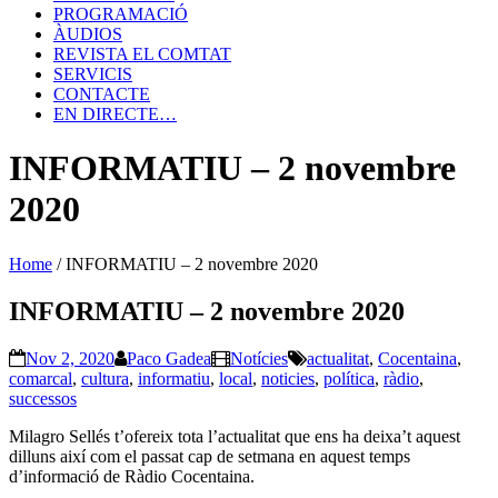
PROGRAMACIÓ
ÀUDIOS
REVISTA EL COMTAT
SERVICIS
CONTACTE
EN DIRECTE…
INFORMATIU – 2 novembre
2020
Home
/
INFORMATIU – 2 novembre 2020
INFORMATIU – 2 novembre 2020
Nov 2, 2020
Paco Gadea
Notícies
actualitat
,
Cocentaina
,
comarcal
,
cultura
,
informatiu
,
local
,
noticies
,
política
,
ràdio
,
successos
Milagro Sellés t’ofereix tota l’actualitat que ens ha deixa’t aquest
dilluns així com el passat cap de setmana en aquest temps
d’informació de Ràdio Cocentaina.