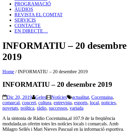
PROGRAMACIÓ
ÀUDIOS
REVISTA EL COMTAT
SERVICIS
CONTACTE
EN DIRECTE…
INFORMATIU – 20 desembre
2019
Home
/
INFORMATIU – 20 desembre 2019
INFORMATIU – 20 desembre 2019
Dic 20, 2019
Geles
Notícies
actualitat
,
Cocentaina
,
comarcal
,
concert
,
cultura
,
entrevista
,
esports
,
local
,
noticies
,
novetats
,
política
,
ràdio
,
successos
,
variada
A la sintonia de Ràdio Cocentaina,al 107.9 de la freqüència
modulada,us oferim totes les notícies locals i comarcals. Amb
Milagro Sellés i Mari Nieves Pascual en la informació esportiva.