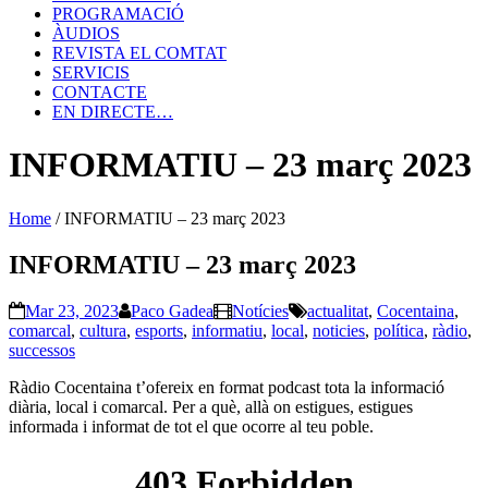
PROGRAMACIÓ
ÀUDIOS
REVISTA EL COMTAT
SERVICIS
CONTACTE
EN DIRECTE…
INFORMATIU – 23 març 2023
Home
/
INFORMATIU – 23 març 2023
INFORMATIU – 23 març 2023
Mar 23, 2023
Paco Gadea
Notícies
actualitat
,
Cocentaina
,
comarcal
,
cultura
,
esports
,
informatiu
,
local
,
noticies
,
política
,
ràdio
,
successos
Ràdio Cocentaina t’ofereix en format podcast tota la informació
diària, local i comarcal. Per a què, allà on estigues, estigues
informada i informat de tot el que ocorre al teu poble.