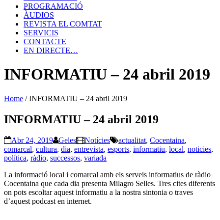
PROGRAMACIÓ
ÀUDIOS
REVISTA EL COMTAT
SERVICIS
CONTACTE
EN DIRECTE…
INFORMATIU – 24 abril 2019
Home
/
INFORMATIU – 24 abril 2019
INFORMATIU – 24 abril 2019
Abr 24, 2019
Geles
Notícies
actualitat
,
Cocentaina
,
comarcal
,
cultura
,
dia
,
entrevista
,
esports
,
informatiu
,
local
,
noticies
,
política
,
ràdio
,
successos
,
variada
La informació local i comarcal amb els serveis informatius de ràdio
Cocentaina que cada dia presenta Milagro Selles. Tres cites diferents
on pots escoltar aquest informatiu a la nostra sintonia o traves
d’aquest podcast en internet.