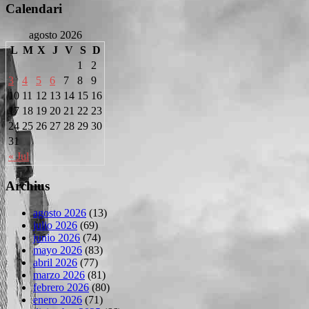
Calendari
agosto 2026
L
M
X
J
V
S
D
1
2
3
4
5
6
7
8
9
10
11
12
13
14
15
16
17
18
19
20
21
22
23
24
25
26
27
28
29
30
31
« Jul
Archius
agosto 2026
(13)
julio 2026
(69)
junio 2026
(74)
mayo 2026
(83)
abril 2026
(77)
marzo 2026
(81)
febrero 2026
(80)
enero 2026
(71)