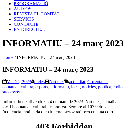
PROGRAMACIÓ
ÀUDIOS
REVISTA EL COMTAT
SERVICIS
CONTACTE
EN DIRECTE…
INFORMATIU – 24 març 2023
Home
/
INFORMATIU – 24 març 2023
INFORMATIU – 24 març 2023
Mar 25, 2023
Geles
Notícies
actualitat
,
Cocentaina
,
comarcal
,
cultura
,
esports
,
informatiu
,
local
,
noticies
,
política
,
ràdio
,
successos
Informatiu del divendres 24 de març de 2023. Notícies, actualitat
local i comarcal, cultural i esportiva. Sempre al 107.9 de la
freqüència modulada o en internet www.radiococentaina.com