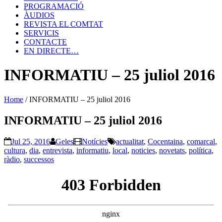
PROGRAMACIÓ
ÀUDIOS
REVISTA EL COMTAT
SERVICIS
CONTACTE
EN DIRECTE…
INFORMATIU – 25 juliol 2016
Home
/
INFORMATIU – 25 juliol 2016
INFORMATIU – 25 juliol 2016
Jul 25, 2016
Geles
Notícies
actualitat
,
Cocentaina
,
comarcal
,
cultura
,
dia
,
entrevista
,
informatiu
,
local
,
noticies
,
novetats
,
política
,
ràdio
,
successos