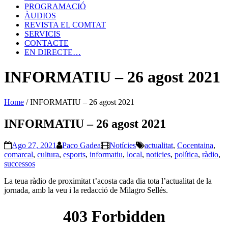
PROGRAMACIÓ
ÀUDIOS
REVISTA EL COMTAT
SERVICIS
CONTACTE
EN DIRECTE…
INFORMATIU – 26 agost 2021
Home
/
INFORMATIU – 26 agost 2021
INFORMATIU – 26 agost 2021
Ago 27, 2021
Paco Gadea
Notícies
actualitat
,
Cocentaina
,
comarcal
,
cultura
,
esports
,
informatiu
,
local
,
noticies
,
política
,
ràdio
,
successos
La teua ràdio de proximitat t’acosta cada dia tota l’actualitat de la
jornada, amb la veu i la redacció de Milagro Sellés.