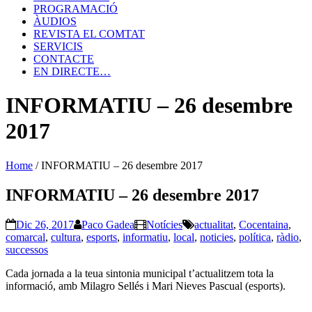
PROGRAMACIÓ
ÀUDIOS
REVISTA EL COMTAT
SERVICIS
CONTACTE
EN DIRECTE…
INFORMATIU – 26 desembre
2017
Home
/
INFORMATIU – 26 desembre 2017
INFORMATIU – 26 desembre 2017
Dic 26, 2017
Paco Gadea
Notícies
actualitat
,
Cocentaina
,
comarcal
,
cultura
,
esports
,
informatiu
,
local
,
noticies
,
política
,
ràdio
,
successos
Cada jornada a la teua sintonia municipal t’actualitzem tota la
informació, amb Milagro Sellés i Mari Nieves Pascual (esports).