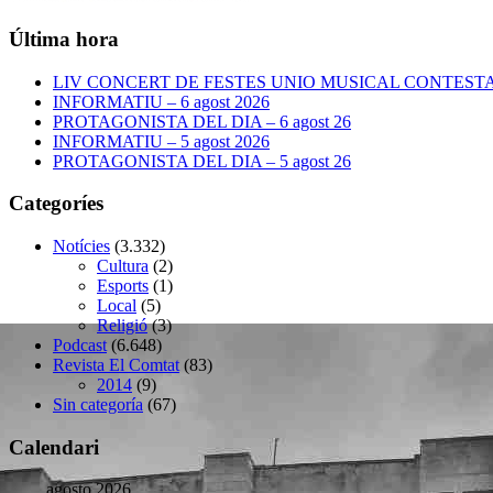
Última hora
LIV CONCERT DE FESTES UNIO MUSICAL CONTESTANA
INFORMATIU – 6 agost 2026
PROTAGONISTA DEL DIA – 6 agost 26
INFORMATIU – 5 agost 2026
PROTAGONISTA DEL DIA – 5 agost 26
Categoríes
Notícies
(3.332)
Cultura
(2)
Esports
(1)
Local
(5)
Religió
(3)
Podcast
(6.648)
Revista El Comtat
(83)
2014
(9)
Sin categoría
(67)
Calendari
agosto 2026