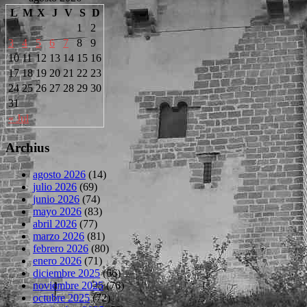
L
M
X
J
V
S
D
1
2
3
4
5
6
7
8
9
10
11
12
13
14
15
16
17
18
19
20
21
22
23
24
25
26
27
28
29
30
31
« Jul
Archius
agosto 2026
(14)
julio 2026
(69)
junio 2026
(74)
mayo 2026
(83)
abril 2026
(77)
marzo 2026
(81)
febrero 2026
(80)
enero 2026
(71)
diciembre 2025
(66)
noviembre 2025
(76)
octubre 2025
(72)