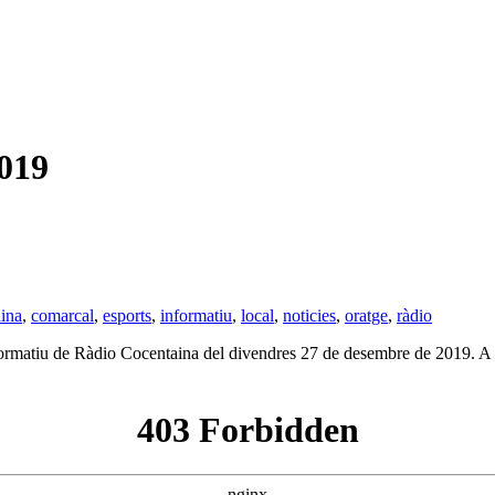
019
ina
,
comarcal
,
esports
,
informatiu
,
local
,
noticies
,
oratge
,
ràdio
’informatiu de Ràdio Cocentaina del divendres 27 de desembre de 2019. A