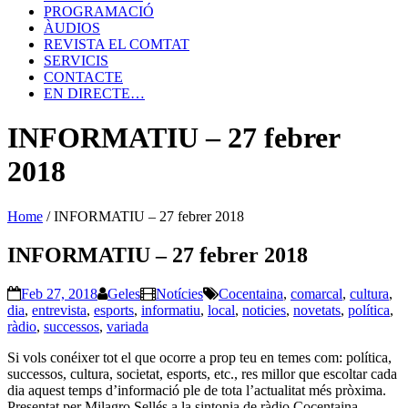
PROGRAMACIÓ
ÀUDIOS
REVISTA EL COMTAT
SERVICIS
CONTACTE
EN DIRECTE…
INFORMATIU – 27 febrer
2018
Home
/
INFORMATIU – 27 febrer 2018
INFORMATIU – 27 febrer 2018
Feb 27, 2018
Geles
Notícies
Cocentaina
,
comarcal
,
cultura
,
dia
,
entrevista
,
esports
,
informatiu
,
local
,
noticies
,
novetats
,
política
,
ràdio
,
successos
,
variada
Si vols conéixer tot el que ocorre a prop teu en temes com: política,
successos, cultura, societat, esports, etc., res millor que escoltar cada
dia aquest temps d’informació ple de tota l’actualitat més pròxima.
Presentat per Milagro Sellés a la sintonia de ràdio Cocentaina.