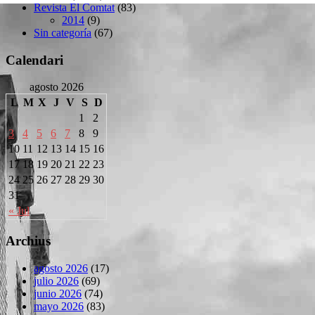
Revista El Comtat
(83)
2014
(9)
Sin categoría
(67)
Calendari
agosto 2026
L
M
X
J
V
S
D
1
2
3
4
5
6
7
8
9
10
11
12
13
14
15
16
17
18
19
20
21
22
23
24
25
26
27
28
29
30
31
« Jul
Archius
agosto 2026
(17)
julio 2026
(69)
junio 2026
(74)
mayo 2026
(83)