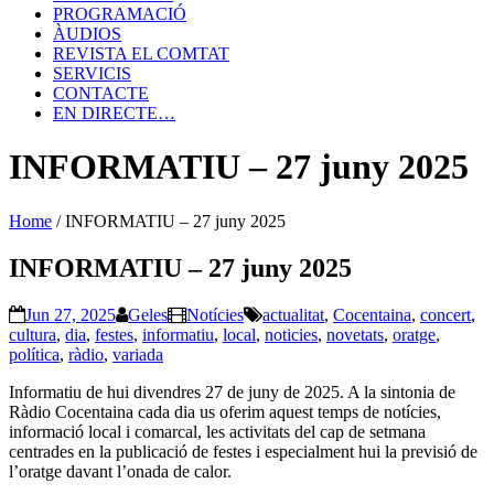
PROGRAMACIÓ
ÀUDIOS
REVISTA EL COMTAT
SERVICIS
CONTACTE
EN DIRECTE…
INFORMATIU – 27 juny 2025
Home
/
INFORMATIU – 27 juny 2025
INFORMATIU – 27 juny 2025
Jun 27, 2025
Geles
Notícies
actualitat
,
Cocentaina
,
concert
,
cultura
,
dia
,
festes
,
informatiu
,
local
,
noticies
,
novetats
,
oratge
,
política
,
ràdio
,
variada
Informatiu de hui divendres 27 de juny de 2025. A la sintonia de
Ràdio Cocentaina cada dia us oferim aquest temps de notícies,
informació local i comarcal, les activitats del cap de setmana
centrades en la publicació de festes i especialment hui la previsió de
l’oratge davant l’onada de calor.