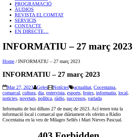
PROGRAMACIÓ
ÀUDIOS
REVISTA EL COMTAT
SERVICIS
CONTACTE
EN DIRECTE…
INFORMATIU – 27 març 2023
Home
/
INFORMATIU – 27 març 2023
INFORMATIU – 27 març 2023
Mar 27, 2023
Geles
Notícies
actualitat
,
Cocentaina
,
comarcal
,
cultura
,
dia
,
entrevista
,
esports
,
festes
,
informatiu
,
local
,
noticies
,
novetats
,
política
,
ràdio
,
successos
,
variada
Informatiu de hui dilluns 27 de març de 2023. Ací tenen tota la
informació local i comarcal que diàriament els oferim a Ràdio
Cocentaina en la veu de Milagro Sellés i Mari Nieves Pascual.