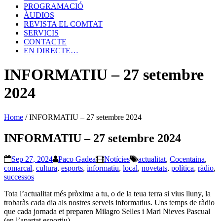
PROGRAMACIÓ
ÀUDIOS
REVISTA EL COMTAT
SERVICIS
CONTACTE
EN DIRECTE…
INFORMATIU – 27 setembre
2024
Home
/
INFORMATIU – 27 setembre 2024
INFORMATIU – 27 setembre 2024
Sep 27, 2024
Paco Gadea
Notícies
actualitat
,
Cocentaina
,
comarcal
,
cultura
,
esports
,
informatiu
,
local
,
novetats
,
política
,
ràdio
,
successos
Tota l’actualitat més pròxima a tu, o de la teua terra si vius lluny, la
trobaràs cada dia als nostres serveis informatius. Uns temps de ràdio
que cada jornada et preparen Milagro Selles i Mari Nieves Pascual
(en l’apartat esportiu).