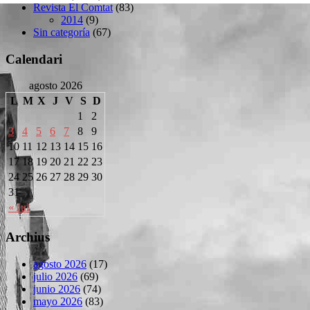
Revista El Comtat
(83)
2014
(9)
Sin categoría
(67)
Calendari
agosto 2026
L
M
X
J
V
S
D
1
2
3
4
5
6
7
8
9
10
11
12
13
14
15
16
17
18
19
20
21
22
23
24
25
26
27
28
29
30
31
« Jul
Archius
agosto 2026
(17)
julio 2026
(69)
junio 2026
(74)
mayo 2026
(83)