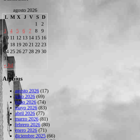
agosto 2026
L
M
X
J
V
S
D
1
2
3
4
5
6
7
8
9
10
11
12
13
14
15
16
17
18
19
20
21
22
23
24
25
26
27
28
29
30
31
« Jul
Archius
agosto 2026
(17)
julio 2026
(69)
junio 2026
(74)
mayo 2026
(83)
abril 2026
(77)
marzo 2026
(81)
febrero 2026
(80)
enero 2026
(71)
diciembre 2025
(66)