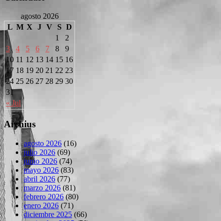
agosto 2026
L
M
X
J
V
S
D
1
2
3
4
5
6
7
8
9
10
11
12
13
14
15
16
17
18
19
20
21
22
23
24
25
26
27
28
29
30
31
« Jul
Archius
agosto 2026
(16)
julio 2026
(69)
junio 2026
(74)
mayo 2026
(83)
abril 2026
(77)
marzo 2026
(81)
febrero 2026
(80)
enero 2026
(71)
diciembre 2025
(66)