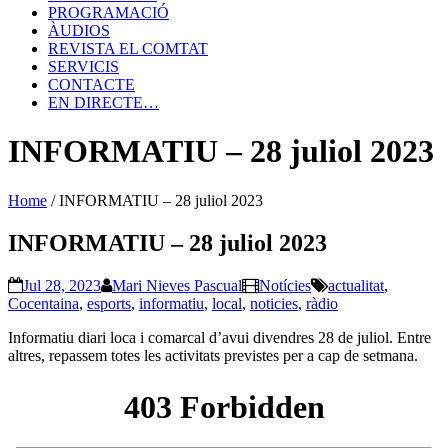
PROGRAMACIÓ
ÀUDIOS
REVISTA EL COMTAT
SERVICIS
CONTACTE
EN DIRECTE…
INFORMATIU – 28 juliol 2023
Home
/
INFORMATIU – 28 juliol 2023
INFORMATIU – 28 juliol 2023
Jul 28, 2023
Mari Nieves Pascual
Notícies
actualitat
,
Cocentaina
,
esports
,
informatiu
,
local
,
noticies
,
ràdio
Informatiu diari loca i comarcal d’avui divendres 28 de juliol. Entre
altres, repassem totes les activitats previstes per a cap de setmana.