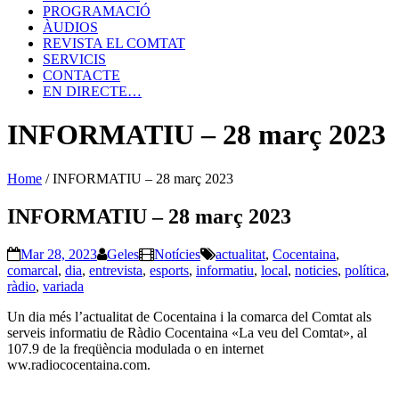
PROGRAMACIÓ
ÀUDIOS
REVISTA EL COMTAT
SERVICIS
CONTACTE
EN DIRECTE…
INFORMATIU – 28 març 2023
Home
/
INFORMATIU – 28 març 2023
INFORMATIU – 28 març 2023
Mar 28, 2023
Geles
Notícies
actualitat
,
Cocentaina
,
comarcal
,
dia
,
entrevista
,
esports
,
informatiu
,
local
,
noticies
,
política
,
ràdio
,
variada
Un dia més l’actualitat de Cocentaina i la comarca del Comtat als
serveis informatiu de Ràdio Cocentaina «La veu del Comtat», al
107.9 de la freqüència modulada o en internet
ww.radiococentaina.com.