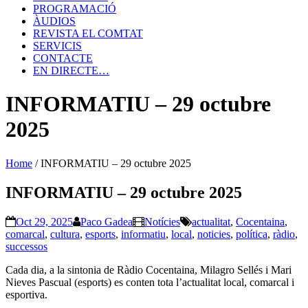
PROGRAMACIÓ
ÀUDIOS
REVISTA EL COMTAT
SERVICIS
CONTACTE
EN DIRECTE…
INFORMATIU – 29 octubre
2025
Home
/
INFORMATIU – 29 octubre 2025
INFORMATIU – 29 octubre 2025
Oct 29, 2025
Paco Gadea
Notícies
actualitat
,
Cocentaina
,
comarcal
,
cultura
,
esports
,
informatiu
,
local
,
noticies
,
política
,
ràdio
,
successos
Cada dia, a la sintonia de Ràdio Cocentaina, Milagro Sellés i Mari
Nieves Pascual (esports) es conten tota l’actualitat local, comarcal i
esportiva.