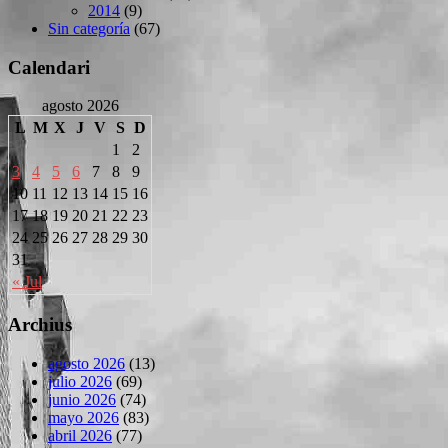
2014
(9)
Sin categoría
(67)
Calendari
agosto 2026
L
M
X
J
V
S
D
1
2
3
4
5
6
7
8
9
10
11
12
13
14
15
16
17
18
19
20
21
22
23
24
25
26
27
28
29
30
31
« Jul
Archius
agosto 2026
(13)
julio 2026
(69)
junio 2026
(74)
mayo 2026
(83)
abril 2026
(77)