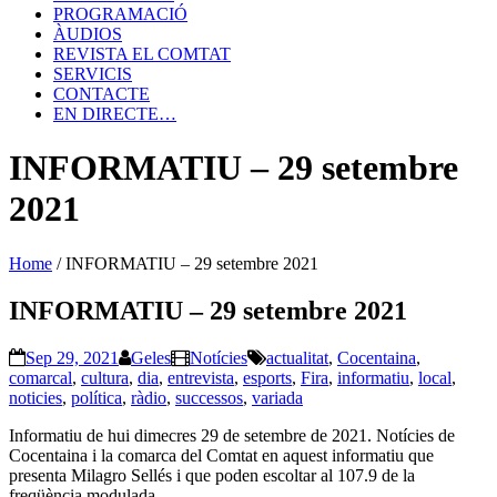
PROGRAMACIÓ
ÀUDIOS
REVISTA EL COMTAT
SERVICIS
CONTACTE
EN DIRECTE…
INFORMATIU – 29 setembre
2021
Home
/
INFORMATIU – 29 setembre 2021
INFORMATIU – 29 setembre 2021
Sep 29, 2021
Geles
Notícies
actualitat
,
Cocentaina
,
comarcal
,
cultura
,
dia
,
entrevista
,
esports
,
Fira
,
informatiu
,
local
,
noticies
,
política
,
ràdio
,
successos
,
variada
Informatiu de hui dimecres 29 de setembre de 2021. Notícies de
Cocentaina i la comarca del Comtat en aquest informatiu que
presenta Milagro Sellés i que poden escoltar al 107.9 de la
freqüència modulada.