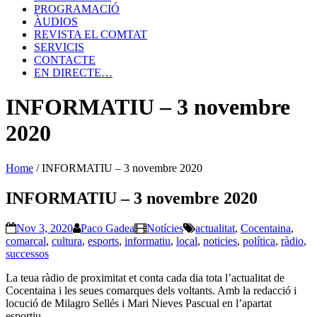
PROGRAMACIÓ
ÀUDIOS
REVISTA EL COMTAT
SERVICIS
CONTACTE
EN DIRECTE…
INFORMATIU – 3 novembre
2020
Home
/
INFORMATIU – 3 novembre 2020
INFORMATIU – 3 novembre 2020
Nov 3, 2020
Paco Gadea
Notícies
actualitat
,
Cocentaina
,
comarcal
,
cultura
,
esports
,
informatiu
,
local
,
noticies
,
política
,
ràdio
,
successos
La teua ràdio de proximitat et conta cada dia tota l’actualitat de
Cocentaina i les seues comarques dels voltants. Amb la redacció i
locució de Milagro Sellés i Mari Nieves Pascual en l’apartat
esportiu.