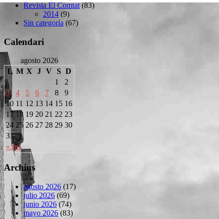
Revista El Comtat
(83)
2014
(9)
Sin categoría
(67)
Calendari
agosto 2026
L
M
X
J
V
S
D
1
2
3
4
5
6
7
8
9
10
11
12
13
14
15
16
17
18
19
20
21
22
23
24
25
26
27
28
29
30
31
« Jul
Archius
agosto 2026
(17)
julio 2026
(69)
junio 2026
(74)
mayo 2026
(83)