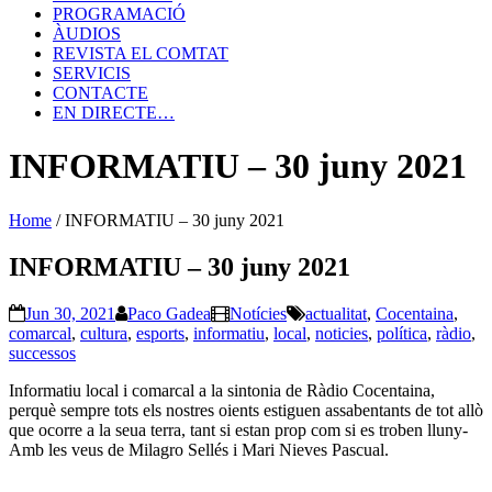
PROGRAMACIÓ
ÀUDIOS
REVISTA EL COMTAT
SERVICIS
CONTACTE
EN DIRECTE…
INFORMATIU – 30 juny 2021
Home
/
INFORMATIU – 30 juny 2021
INFORMATIU – 30 juny 2021
Jun 30, 2021
Paco Gadea
Notícies
actualitat
,
Cocentaina
,
comarcal
,
cultura
,
esports
,
informatiu
,
local
,
noticies
,
política
,
ràdio
,
successos
Informatiu local i comarcal a la sintonia de Ràdio Cocentaina,
perquè sempre tots els nostres oients estiguen assabentants de tot allò
que ocorre a la seua terra, tant si estan prop com si es troben lluny-
Amb les veus de Milagro Sellés i Mari Nieves Pascual.