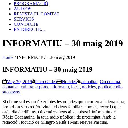
PROGRAMACIÓ
ÀUDIOS
REVISTA EL COMTAT
SERVICIS
CONTACTE
EN DIRECTE…
INFORMATIU – 30 maig 2019
Home
/
INFORMATIU – 30 maig 2019
INFORMATIU – 30 maig 2019
May 30, 2019
Paco Gadea
Notícies
actualitat
,
Cocentaina
,
comarcal
,
cultura
,
esports
,
informatiu
,
local
,
noticies
,
política
,
ràdio
,
successos
Si el que vol és conéixer totes les notícies que ocorren a la teua terra,
prop d’on vius o d’on viuen els teus familiars i amics, recorda que
cada dia de dilluns a divendres, tens al teu abast l’informatiu de
Ràdio Cocentaina, la teua ràdio pública i de proximitat. Amb la
redacció i locució de Milagro Sellés i Mari Nieves Pascual.